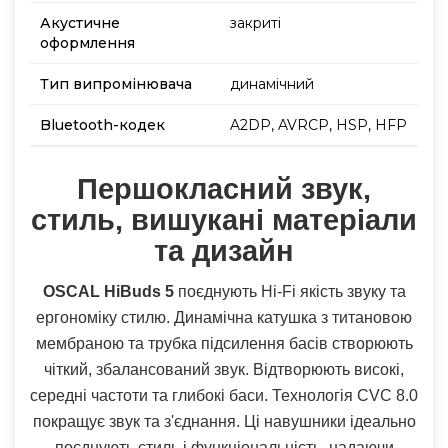
Акустичне
закриті
оформлення
Тип випромінювача
динамічний
Bluetooth-кодек
A2DP, AVRCP, HSP, HFP
Першокласний звук,
стиль, вишукані матеріали
та дизайн
OSCAL HiBuds 5
поєднують Hi-Fi якість звуку та
ергономіку стилю. Динамічна катушка з титановою
мембраною та трубка підсилення басів створюють
чіткий, збалансований звук. Відтворюють високі,
середні частоти та глибокі баси. Технологія CVC 8.0
покращує звук та з'єднання. Ці навушники ідеально
поєднують стиль і функціональність, надаючи