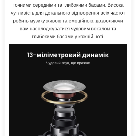
точними середніми та глибокими басами. Висока
чутливість для детального відтворення всіх частот
робить музику живою та емоційною, дозволяючи
вам насолоджуватися чудовим вокалом та
глибокими басами у кожній ноті.