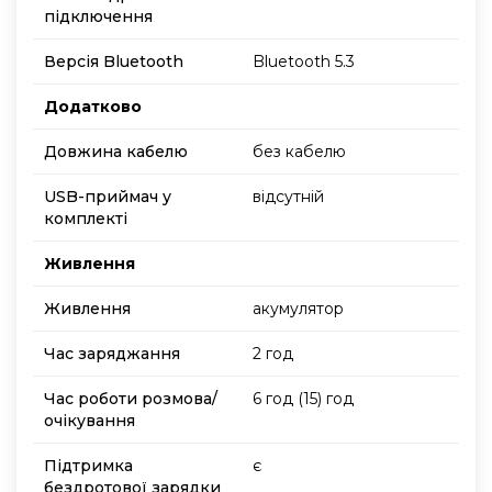
підключення
Версія Bluetooth
Bluetooth 5.3
Додатково
Довжина кабелю
без кабелю
USB-приймач у
відсутній
комплекті
Живлення
Живлення
акумулятор
Час заряджання
2 год
Час роботи розмова/
6 год (15) год
очікування
Підтримка
є
бездротової зарядки