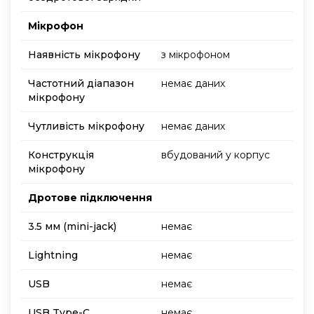
Мікрофон
Наявність мікрофону
з мікрофоном
Частотний діапазон
немає даних
мікрофону
Чутливість мікрофону
немає даних
Конструкція
вбудований у корпус
мікрофону
Дротове підключення
3.5 мм (mini-jack)
немає
Lightning
немає
USB
немає
USB Type-C
немає