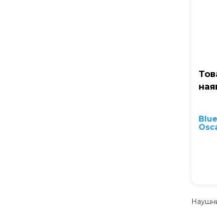
Тов
ная
Blue
Osca
Наушни