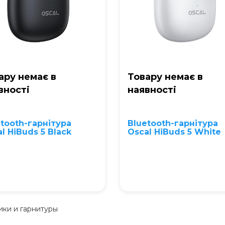
ару немає в
Товару немає в
вностi
наявностi
tooth-гарнітура
Bluetooth-гарнітура
l HiBuds 5 Black
Oscal HiBuds 5 White
ки и гарнитуры