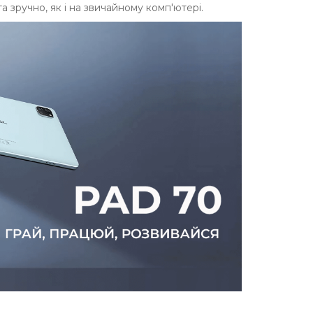
а зручно, як і на звичайному комп'ютері.