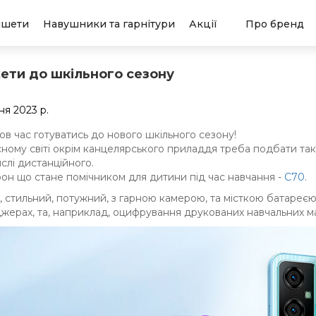
ншети
Навушники та гарнітури
Акції
Про бренд
ети до шкільного сезону
ня 2023 р.
в час готуватись до нового шкільного сезону!
сному світі окрім канцелярського приладдя треба подбати так
слі дистанційного.
он що стане помічником для дитини під час навчання -
C70
.
 стильний, потужний, з гарною камерою, та місткою батареєю.
жерах, та, наприклад, оцифрування друкованих навчальних ма