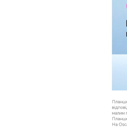
Планш
відпові
малим г
Планше
На Osc