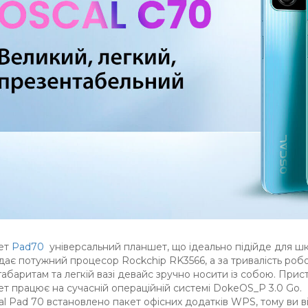
ет
Pad70
універсальний планшет, що ідеально підійде для шкі
дає потужний процесор Rockchip RK3566, а за тривалість роб
абаритам та легкій вазі девайс зручно носити із собою. Прис
т працює на сучасній операційній системі DokeOS_P 3.0 Go.
al Pad 70 встановлено пакет офісних додатків WPS, тому ви 