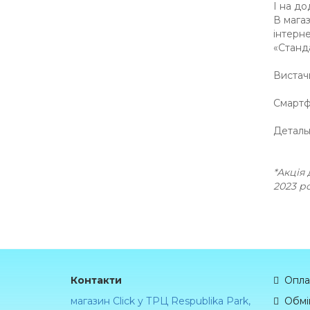
I на до
В магаз
інтерне
«Станда
Вистачи
Смартф
Деталь
*Акція 
2023 р
Контакти
Опла
магазин Click у ТРЦ Respublika Park,
Обмі