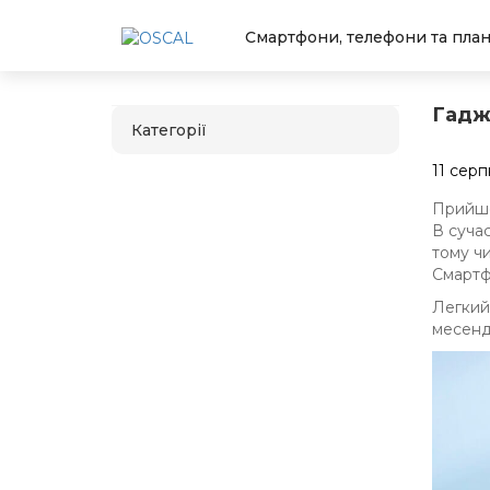
Смартфони, телефони та пла
Гадж
Категорії
11 серп
Прийшо
В суча
тому чи
Смартф
Легкий,
месенд