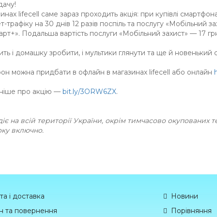
дачу!
инах lifecell саме зараз проходить акція: при купівлі смартфон
т-трафіку на 30 днів 12 разів поспіль та послугу «Мобільний з
рт+». Подальша вартість послуги «Мобільний захист» — 17 гр
ть і домашку зробити, і мультики глянути та ще й новенький 
он можна придбати в офлайн в магазинах lifecell або онлайн
ніше про акцію —
bit.ly/3ORW6ZX
.
діє на всій території України, окрім тимчасово окупованих 
оку включно.
та і доставка
Новини
н та повернення
Порівняння