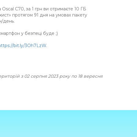
а Oscal C70, за 1 грн ви отримаєте 10 ГБ
ахист» протягом 91 дня на умовах пакету
н/день.
смартфон у безпеці буде ;)
https://bit.ly/3Oh7LzW
.
територій з 02 серпня 2023 року по 18 вересня