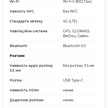
Wi-Fi
Wi-Fi 5 (802.11ac)
Наяність NFC
без NFC
Стандарти зв'язку
4G (LTE)
Навігаційна система
GPS, GLONASS,
BeiDou, Galileo
Bluetooth
Bluetooth 5.0
Роз'єми
Наявність аудіо роз'єму
без роз'єму 3.5 мм
3.5 мм
Роз'єм
USB Type-C
Наявність HDMI
немає
Додаткові роз'єми
немає