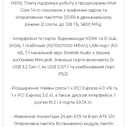
H610). Плата підтримує роботу з процесорами Intel
Core 14-го покоління з графічним ядром та
оперативною пам'яттю DDR5 в двоканальному
режимі (2 слоти, до 128 ГБ, 5600 МГц).
• Інтерфейси та порти: Відеовиходи HDMI та D-Sub
(VGA), 1 гігабітний (10/100/1000 Мбіт/с) LAN-порт (RJ-
45), 7.1-канальний звук Realtek Audio з трьома
роз'ємами Mini-jack. Зовнішні порти включають 2x
USB 3.2 Gen 1, 4x USB 2.0/1.1 та комбінований порт
PS/2.
• Розширення: Наявні слоти 1 x PCI Express 4.0 x16 та
1 x PCI Express 3.0 x1, а також дискові інтерфейси: 1
роз’єм M.2 і 4 порти SATA III.
• Живлення: Конектори 24-pin ATX та 8-pin ATX 12V.
Оперативна пам'ять Встановлено модуль пам'яті