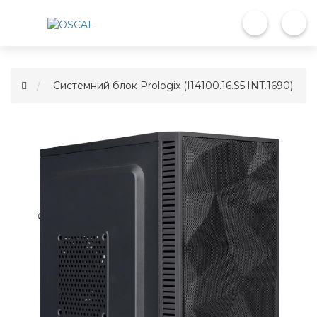
Системний блок Prologix (I14100.16.S5.INT.1690)