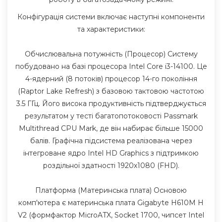
Конфігурація системи включає наступні компоненти
та характеристики:
Обчислювальна потужність (Процесор) Систему
побудовано на базі процесора Intel Core i3-14100. Це
4-ядерний (8 потоків) процесор 14-го покоління
(Raptor Lake Refresh) з базовою тактовою частотою
3.5 ГГц. Його висока продуктивність підтверджується
результатом у тесті багатопотоковості Passmark
Multithread CPU Mark, де він набирає більше 15000
балів. Графічна підсистема реалізована через
інтегроване ядро Intel HD Graphics з підтримкою
роздільної здатності 1920х1080 (FHD).
Платформа (Материнська плата) Основою
комп'ютера є материнська плата Gigabyte H610M H
V2 (формфактор MicroATX, Socket 1700, чипсет Intel