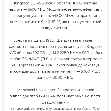
Kingston DDR5 SDRAM обсягом 16 ГБ, тактова
частота — 5600 МГц. Модуль забезпечує ефективну
пропускну здатність 44800 МБ/с та працює зі
схемою таймінгів CL46-45-45, що гарантує миттєвий
відгук системи.
Зберігання даних (SSD) Швидке завантаження
системи та додатків гарантує накопичувач Kingston
NV3 обсягом 500GB. Це M.2 2280 NVMe SSD на базі
пам'яті 3D NAND (TLC), що використовує інтерфейс
PCI Express Gen 4.0 x4. Накопичувач демонструє
високі швидкісні показники: читання — 5000 МБ/с,
запис — 3000 МБ/с.
Мережеві можливості За дротовий зв'язок
відповідає гігабітний LAN-порт материнської плати.
Бездротовий ж
зв'язок забезпечує внутрішній адаптер Asus PCE-