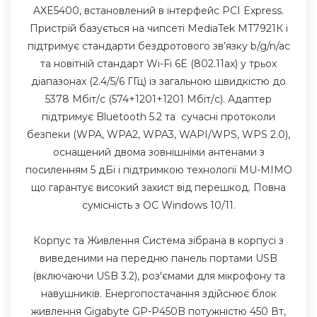
AXE5400, встановлений в інтерфейс PCI Express.
Пристрій базується на чипсеті MediaTek MT7921К і
підтримує стандарти бездротового зв’язку b/g/n/ac
та новітній стандарт Wi-Fi 6E (802.11ax) у трьох
діапазонах (2.4/5/6 ГГц) із загальною швидкістю до
5378 Мбіт/с (574+1201+1201 Мбіт/с). Адаптер
підтримує Bluetooth 5.2 та сучасні протоколи
безпеки (WPA, WPA2, WPA3, WAPI/WPS, WPS 2.0),
оснащений двома зовнішніми антенами з
посиленням 5 дБі і підтримкою технології MU-MIMO
що гарантує високий захист від перешкод. Повна
сумісність з ОС Windows 10/11.
Корпус та Живлення Система зібрана в корпусі з
виведеними на передню панель портами USB
(включаючи USB 3.2), роз'ємами для мікрофону та
навушників. Енергопостачання здійснює блок
живлення Gigabyte GP-P450B потужністю 450 Вт,