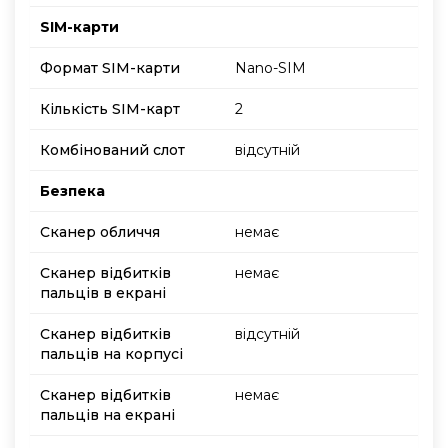
SIM-карти
Формат SIM-карти
Nano-SIM
Кількість SIM-карт
2
Комбінований слот
відсутній
Безпека
Сканер обличчя
немає
Сканер відбитків
немає
пальців в екрані
Сканер відбитків
відсутній
пальців на корпусі
Сканер відбитків
немає
пальців на екрані