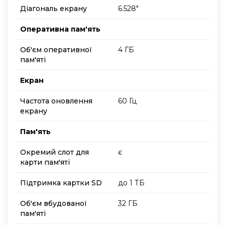
Діагональ екрану
6.528"
Оперативна пам'ять
Об'єм оперативної
4 ГБ
пам'яті
Екран
Частота оновлення
60 Гц
екрану
Пам'ять
Окремий слот для
є
карти пам'яті
Підтримка картки SD
до 1 ТБ
Об'єм вбудованої
32 ГБ
пам'яті