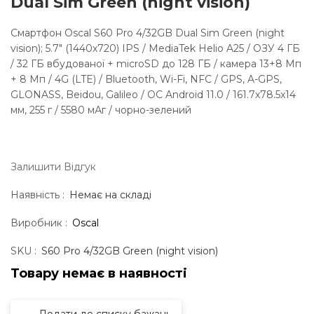
Dual Sim Green (night vision)
Смартфон Oscal S60 Pro 4/32GB Dual Sim Green (night
vision); 5.7" (1440х720) IPS / MediaTek Helio A25 / ОЗУ 4 ГБ
/ 32 ГБ вбудованої + microSD до 128 ГБ / камера 13+8 Мп
+ 8 Мп / 4G (LTE) / Bluetooth, Wi-Fi, NFC / GPS, A-GPS,
GLONASS, Beidou, Galileo / ОС Android 11.0 / 161.7x78.5x14
мм, 255 г / 5580 мАг / чорно-зелений
Залишити Вiдгук
Наявність :
Немає на складі
Виробник :
Oscal
SKU :
S60 Pro 4/32GB Green (night vision)
Товару немає в наявностi
Додати до списку бажань