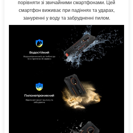
порівняти зі звичайними смартфонами. Цей
смартфон виживає при падіннях та ударах,
зануренні у воду та забрудненні пилом.