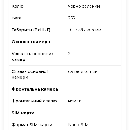
Колір
чорно-зелений
Вага
255 г
Габарити (ВхШхГ)
161.7x78.5x14 мм
Основна камера
Кількість основних
2
камер
Спалах основної
світлодіодний
камери
Фронтальна камера
Фронтальний спалах
немає
SIM-карти
Формат SIM-карти
Nano-SIM