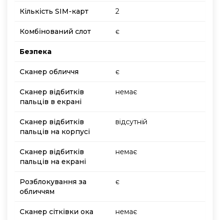
Кількість SIM-карт
2
Комбінований слот
є
Безпека
Сканер обличчя
є
Сканер відбитків
немає
пальців в екрані
Сканер відбитків
відсутній
пальців на корпусі
Сканер відбитків
немає
пальців на екрані
Розблокування за
є
обличчям
Сканер сітківки ока
немає