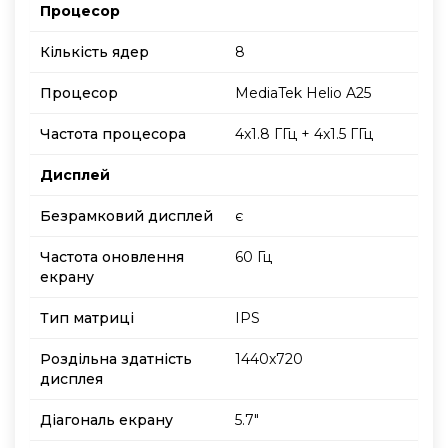
Процесор
Кількість ядер
8
Процесор
MediaTek Helio A25
Частота процесора
4x1.8 ГГц + 4x1.5 ГГц
Дисплей
Безрамковий дисплей
є
Частота оновлення
60 Гц
екрану
Тип матриці
IPS
Роздільна здатність
1440x720
дисплея
Діагональ екрану
5.7"