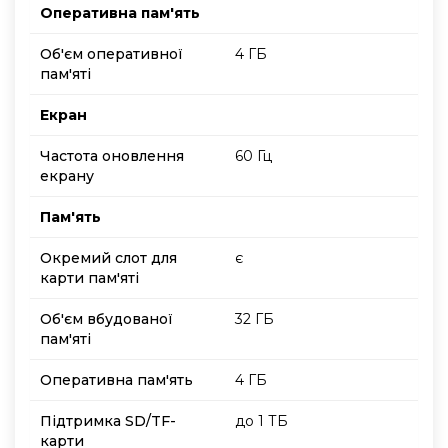
Оперативна пам'ять
Об'єм оперативної
4 ГБ
пам'яті
Екран
Частота оновлення
60 Гц
екрану
Пам'ять
Окремий слот для
є
карти пам'яті
Об'єм вбудованої
32 ГБ
пам'яті
Оперативна пам'ять
4 ГБ
Підтримка SD/TF-
до 1 ТБ
карти