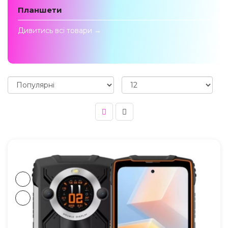
Планшети
Дивитись всi товари →